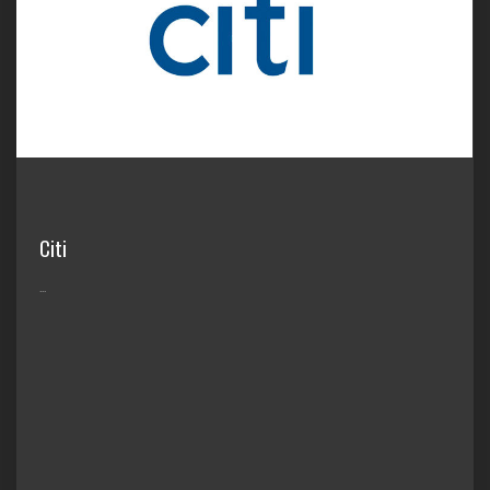
Citi
...