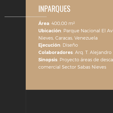
INPARQUES
: 400,00 m²
Área
: Parque Nacional El Av
Ubicación
Nieves, Caracas, Venezuela
: Diseño
Ejecución
: Arq. T. Alejandro
Colaboradores
: Proyecto áreas de desc
Sinopsis
comercial Sector Sabas Nieves