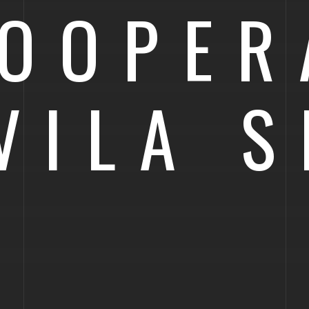
OOPER
VILA S