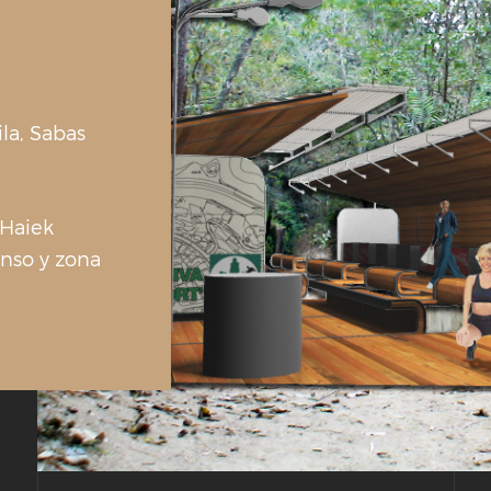
ila, Sabas
 Haiek
anso y zona