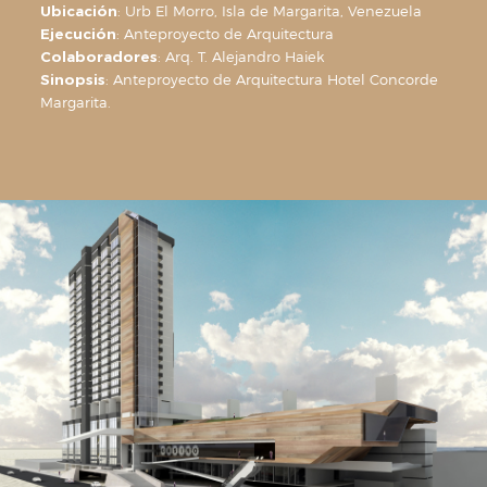
Ubicación
: Urb El Morro, Isla de Margarita, Venezuela
Ejecución
: Anteproyecto de Arquitectura
Colaboradores
: Arq. T. Alejandro Haiek
Sinopsis
: Anteproyecto de Arquitectura Hotel Concorde
Margarita.